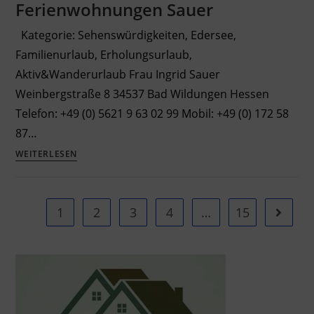
Ferienwohnungen Sauer
Kategorie: Sehenswürdigkeiten, Edersee,
Familienurlaub, Erholungsurlaub,
Aktiv&Wanderurlaub Frau Ingrid Sauer
Weinbergstraße 8 34537 Bad Wildungen Hessen
Telefon: +49 (0) 5621 9 63 02 99 Mobil: +49 (0) 172 58
87…
Ferienwohnungen
WEITERLESEN
Sauer
1
2
3
4
…
15
Gehe zu