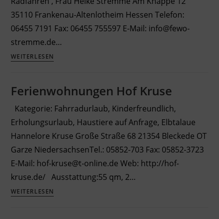
Radfahren , Frau Heike Stremme Am Knappe 12
35110 Frankenau-Altenlotheim Hessen Telefon:
06455 7191 Fax: 06455 755597 E-Mail: info@fewo-
stremme.de…
Ferienwohnungen
WEITERLESEN
Stremme
Ferienwohnungen Hof Kruse
Kategorie: Fahrradurlaub, Kinderfreundlich,
Erholungsurlaub, Haustiere auf Anfrage, Elbtalaue
Hannelore Kruse Große Straße 68 21354 Bleckede OT
Garze NiedersachsenTel.: 05852-703 Fax: 05852-3723
E-Mail: hof-kruse@t-online.de Web: http://hof-
kruse.de/ Ausstattung:55 qm, 2…
Ferienwohnungen
WEITERLESEN
Hof
Kruse