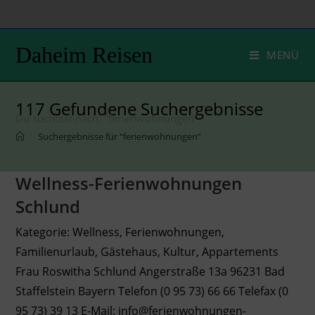
Zum
Inhalt
springen
Daheim Reisen
MENÜ
117
Gefundene Suchergebnisse
Du suchtest nach: "ferienwohnungen"
>
Suchergebnisse für
“ferienwohnungen”
Wellness-Ferienwohnungen
Schlund
Kategorie: Wellness, Ferienwohnungen,
Familienurlaub, Gästehaus, Kultur, Appartements
Frau Roswitha Schlund Angerstraße 13a 96231 Bad
Staffelstein Bayern Telefon (0 95 73) 66 66 Telefax (0
95 73) 39 13 E-Mail: info@ferienwohnungen-