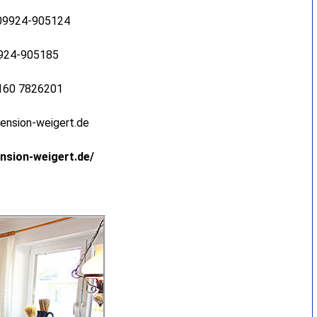
 09924-905124
9924-905185
0160 7826201
pension-weigert.de
nsion-weigert.de/