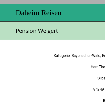
Daheim Reisen
Pension Weigert
Kategorie: Bayerischer-Wald, E
Herr Th
Silb
94249
B