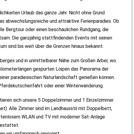
lichkeiten Urlaub das ganze Jahr. Nicht ohne Grund
 abwechslungsreiche und attraktive Ferienparadies. Ob
le Bergtour oder einen beschaulichen Rundgang, die
ltsam. Die ganzjährig stattfindenden Events mit seinen
um sind bis weit über die Grenzen hinaus bekannt.
rberges und in unmittelbarer Nähe zum Großen Arber, wo
 kilometerlangen gespurten Loipen das Panorama der
 einer paradiesischen Naturlandschaft genießen können.
er Pferdekutschenfahrt oder einer Winterwanderung.
ntieren sich unsere 5 Doppelzimmer und 1 Einzelzimmer
et). Alle Zimmer sind im Landhausstil mit Doppelbett,
ostenlosem WLAN und TV mit moderner Sat-Anlage
estattet.
n wir umfangreich renoviert.