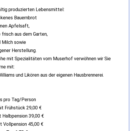
ltig produzierten Lebensmittel:
ckenes Bauernbrot
enen Apfelsaft,
frisch aus dem Garten,
d Milch sowie
gener Herstellung.
che mit Spezialitäten vom Muserhof verwöhnen wir Sie
rne mit:
illiams und Likören aus der eigenen Hausbrennerei.
is pro Tag/Person
t Frühstück 29,00 €
 Halbpension 39,00 €
t Vollpension 45,00 €