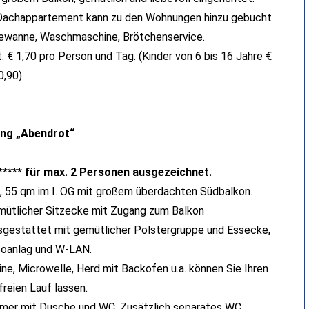
Dachappartement kann zu den Wohnungen hinzu gebucht
dewanne, Waschmaschine, Brötchenservice.
 € 1,70 pro Person und Tag. (Kinder von 6 bis 16 Jahre €
0,90)
ng „Abendrot“
 ***** für max. 2 Personen ausgezeichnet.
g, 55 qm im I. OG mit großem überdachten Südbalkon.
ütlicher Sitzecke mit Zugang zum Balkon
gestattet mit gemütlicher Polstergruppe und Essecke,
oanlag und W-LAN.
e, Microwelle, Herd mit Backofen u.a. können Sie Ihren
reien Lauf lassen.
mer mit Dusche und WC. Zusätzlich separates WC.