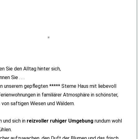
en Sie den Alltag hinter sich,
nen Sie . . .
in unserem gepflegten ***** Sterne Haus mit liebevoll
Ferienwohnungen in familiärer Atmosphäre in schönster,
n von saftigen Wiesen und Wäldern.
n und sich in
reizvoller ruhiger Umgebung
rundum wohl
ühlen.
scher aufzuwachen, den Duft der Blumen und das frisch