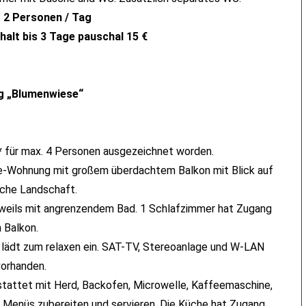
ür 2 Personen / Tag
alt bis 3 Tage pauschal 15 €
g „Blumenwiese“
*
für max. 4 Personen ausgezeichnet worden.
te-Wohnung mit großem überdachtem Balkon mit Blick auf
sche Landschaft.
eweils mit angrenzendem Bad. 1 Schlafzimmer hat Zugang
 Balkon.
lädt zum relaxen ein. SAT-TV, Stereoanlage und W-LAN
vorhanden.
stattet mit Herd, Backofen, Microwelle, Kaffeemaschine,
e Menüs zubereiten und servieren. Die Küche hat Zugang