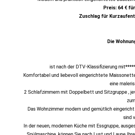
Preis: 64 € f
Zuschlag für Kurzaufenth
Die Wohnun
ist nach der DTV-Klassifizierung mit
****
Komfortabel und liebevoll eingerichtete Maissonet
eine maleri
2 Schlafzimmern mit Doppelbett und Sitzgruppe , j
zum
Das Wohnzimmer modern und gemütlich eingericht 
sind 
In der neuen, modernen Küche mit Essgruppe, ausge
Spülmaschine, können Sie nach Lust und Laune Ihr