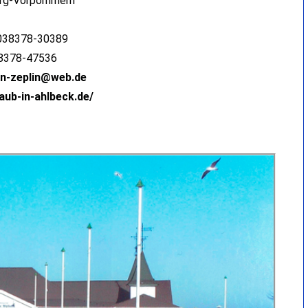
rg-Vorpommern
 038378-30389
38378-47536
in-zeplin@web.de
laub-in-ahlbeck.de/